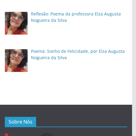
Reflexão: Poema da professora Elza Augusta
Nogueira da Silva
Poema: Sonho de Felicidade, por Elza Augusta
Nogueira da Silva
Sobre Nós