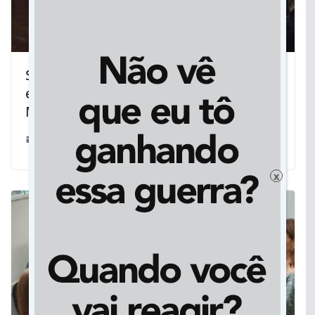
Segurança pública: Governo de MS
entrega novos fuzis para polícias
Militar e Civil
11/09/2024
x