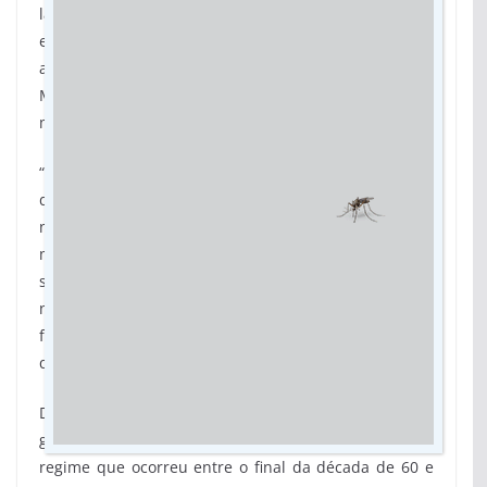
lançado em parceria com o Instituto Vladimir Herzog,
ele identificou 19 casos de sequestro e/ou
apropriações de bebês, crianças e adolescentes.
Muitos foram adotados ilegalmente por famílias de
militares.
“Na argentina, os militares sequestraram 500 filhos
de militantes políticos. Esse crime também aconteceu
no Chile, Uruguai, Paraguai, Bolívia. As forças
militares na América Latina no período de ditadura
sempre agiram em conjunto, de modo similar. Aqui
no Brasil, a gente nunca falou disso. Essas pessoas
foram ocultadas, escondidas e agora está sendo
quebrada essa barreira”, diz.
Dos casos levantados por Reina, 11 são ligados à
guerrilha do Araguaia, movimento de oposição ao
regime que ocorreu entre o final da década de 60 e