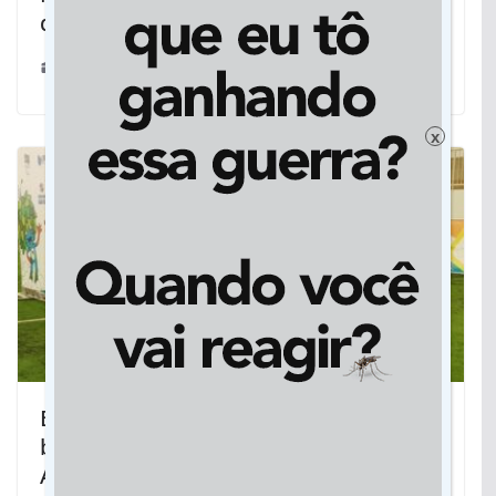
do mundo africano
05/11/2018
x
Bolsistas de MS integram seleção
brasileira nos Jogos Parapan-
Americanos de Jovens