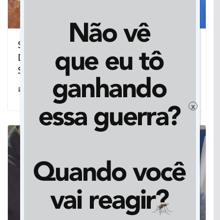
Sistema de abastecimento de água de
Dourados recebe melhorias da
Sanesul
17/03/2020
x