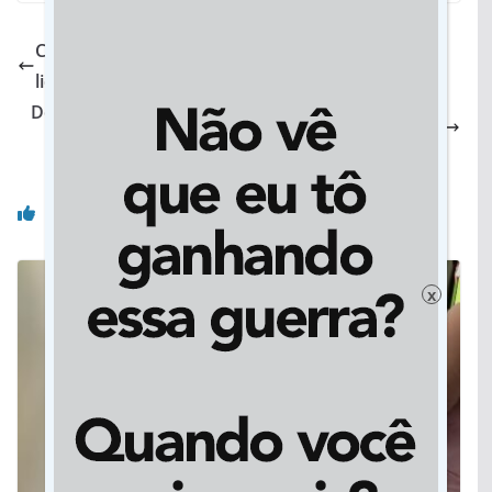
Candidatura de Max Russi recebe apoio de
lideranças de Paranatinga
Denize Portolann: Câmara de Dourados empossa
nova vereadora
Você pode gostar também
x