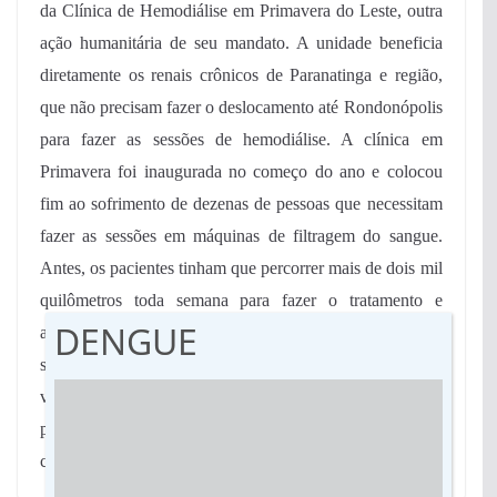
da Clínica de Hemodiálise em Primavera do Leste, outra
ação humanitária de seu mandato. A unidade beneficia
diretamente os renais crônicos de Paranatinga e região,
que não precisam fazer o deslocamento até Rondonópolis
para fazer as sessões de hemodiálise. A clínica em
Primavera foi inaugurada no começo do ano e colocou
fim ao sofrimento de dezenas de pessoas que necessitam
fazer as sessões em máquinas de filtragem do sangue.
Antes, os pacientes tinham que percorrer mais de dois mil
quilômetros toda semana para fazer o tratamento e
DENGUE
atualmente esta distância caiu quase pela metade. “Me
sinto abençoado por ter participado dessa parceria que
viabilizou a clínica de hemodiálise para atender os
pacientes renais crônicos de Paranatinga e toda a região”,
comentou Max Russi.