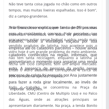
Não teve tanta coisa jogada no chão como em outros
tempos, mas muitas lixeiras espalhadas. Isso é bom”,
diz a campo-grandense.
“A limpeza convencional quem faz é a prefeitura, mas
Ana Franzoloso explica que cerca de 25 pessoas
essa de recicláveis é conosco. Pode perceber que
estiveram envolvidos em todos os processos do
procuramos evitar nesse festival o vidro, sendo mais
trabalho, desde a estratégia traçada por sua
vendido produtos de latinha. Isso acontece pois o
empresa até os catadores parceiros – houve ainda
vidro hoje é um grande problema do meio ambiente,
catadores conhecidos na região, informais, que
não tem tanta reciclagem, enquanto a latinha já
aproveitaram o momento para angariar uma renda
fecha um ciclo completo, tem um amplo mercado.
extra. A presença de pessoas da região nesse
Então o vidro atualmente corresponde a cerca de
processo de coleta foi pensada por Ana justamente
10% do material apenas”, explica.
para fazer a roda girar localmente, ao invés de
Todo o trabalho se concentrou na Praça da
“importar” soluções.
Liberdade, CMU (Centro de Multiplo Uso) e no Palco
das Águas, onde as atrações principais se
apresentaram diariamente. Na praça, a tenda Bonito