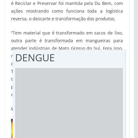
é Reciclar e Preservar foi mantida pela Du Bem, com
ações mostrando como funciona toda a logística
reversa, o descarte e transformação dos produtos.
“Tem material que é transformado em sacos de lixo,
outra parte é transformada em mangueiras para
atender indústrias de Mato Grosso do Sul. Fora isso,
DENGUE
mostramos como é feito o aproveitamento de peças,
que há uso também de tecidos novos que sobram.
Temos um pouco de arte, cultura e educação. E
também o biodigestor que gera gás de cozinha a
partir de restos de comida, cascas, virando
compostagem”, conclui Franzoloso.
Vídeo:
Tocador
de