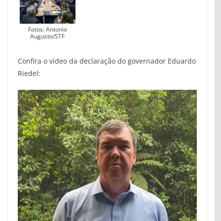
Fotos: Antonio
Augusto/STF
Confira o vídeo da declaração do governador Eduardo
Riedel:
Tocador
de
vídeo