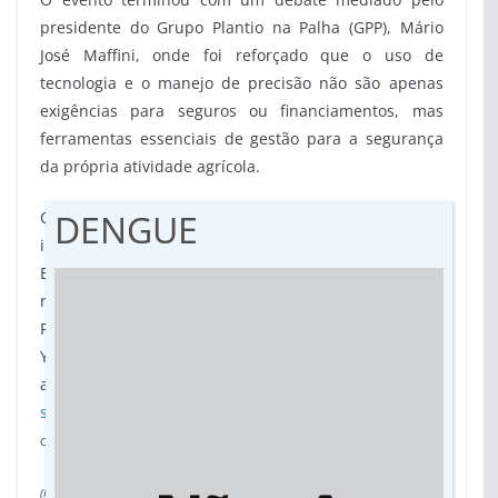
presidente do Grupo Plantio na Palha (GPP), Mário
José Maffini, onde foi reforçado que o uso de
tecnologia e o manejo de precisão não são apenas
exigências para seguros ou financiamentos, mas
ferramentas essenciais de gestão para a segurança
da própria atividade agrícola.
DENGUE
O Simpósio de Agricultura, realizado como parte
integrante das programações técnicas da 60ª
Expoagro, pelo Sindicato Rural de Dourados, foi uma
realização do GPP e da Embrapa Agropecuária Oeste.
Para assistir o Simpósio, que foi transmitido pelo
Youtube
acesse:
https://www.youtube.com/live/TFY00-8WubM?
si=o9PdweGLCHQEo406
.
(Núcleo de Comunicação
Organizaciona/Embrapa Agropecuária Oeste)
(Por Fábio Dorta, da assessoria)