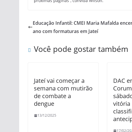
próximas páginas”, convida Wilson.
Educação Infantil: CMEI Maria Mafalda ence
ano com formaturas em Jateí
Você pode gostar também
Jateí vai começar a
DAC en
semana com mutirão
Corum
de combate a
sábado
dengue
vitória
classif
13/12/2025
anteci
17/02/20