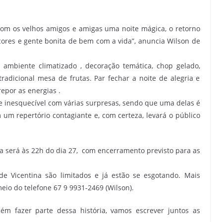
om os velhos amigos e amigas uma noite mágica, o retorno
 cores e gente bonita de bem com a vida”, anuncia Wilson de
 ambiente climatizado , decoração temática, chop gelado,
 tradicional mesa de frutas. Par fechar a noite de alegria e
epor as energias .
e inesquecível com várias surpresas, sendo que uma delas é
m um repertório contagiante e, com certeza, levará o público
na será às 22h do dia 27, com encerramento previsto para as
e Vicentina são limitados e já estão se esgotando. Mais
io do telefone 67 9 9931-2469 (Wilson).
ém fazer parte dessa história, vamos escrever juntos as