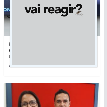
Feriado na quarta faz Câmara de
Rondonópolis realizar sessão nesta
terça-feira
13/11/2023