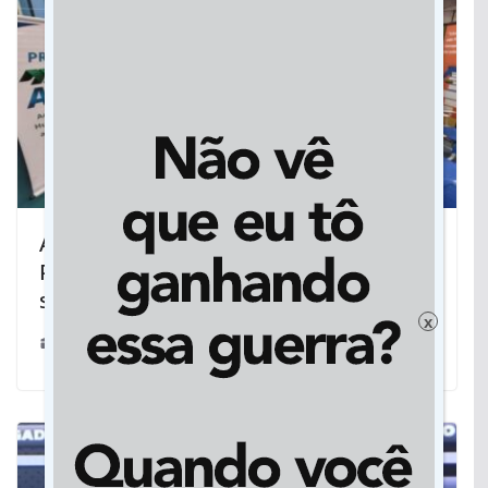
Acolhidos em curso de Língua de
Portuguesa, imigrantes se formam e
são certificados em novo idioma
x
29/07/2025