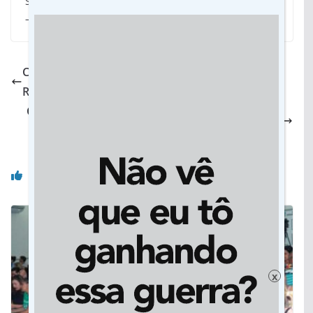
Saúde da Associação Brasileira de Agroecologia (ABA
– Agroecologia).
Camerata de Concerto: Dia 4 tem espetáculo em
Rondonópolis
Câmara tem empurra-empurra por acusação de
toma lá dá cá na Previdência
Você pode gostar também
x