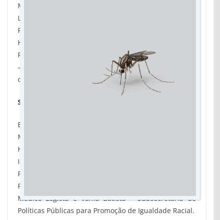
Município: Campo Grande
Local: Instituto Sul Matogrossense para Cegos
Florivaldo Vargas – ISMAC
Horário: 14h
Palestrante: Delegada Maira Pacheco e Telma Nantes
– Subsecretária de Políticas Públicas para Pessoa com
deficiência
Sexta-feira (21/06)
Enfrentamento à violência contra a Pessoa Idosa
Município: Jardim/MS
Horário: 8h às 11h – Rede de Atendimento e Pessoa
Idosa
Palestrante: Zirleide Barbosa – Subsecretária de
Políticas Públicas para Pessoa Idosa, Dr. Leonardo –
Médico Legista e Vânia Batista – Subsecretária de
Políticas Públicas para Promoção de Igualdade Racial.