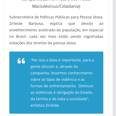
Maciulevicius/Cidadania)
Subsecretária de Políticas Públicas para Pessoa Idosa,
Zirleide Barbosa, explica que devido ao
envelhecimento acelerado da população, em especial
no Brasil, cada vez mais estão sendo registradas
violações dos direitos da pessoa idosa.
“Por isso a data é importante, para a
gente discutir e, através da
campanha, levarmos conhecimento
sobre os tipos de violência e as
formas de enfrentamento. Diminuir
as violências é obrigação do Estado,
da família e de toda a sociedade”,
enfatiza Zirleide.