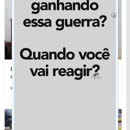
x
Programa MS Supera fomenta estudos
e tem mais 150 estudantes indígenas
19/04/2026