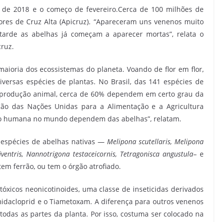
 de 2018 e o começo de fevereiro.Cerca de 100 milhões de
res de Cruz Alta (Apicruz). “Apareceram uns venenos muito
tarde as abelhas já começam a aparecer mortas”, relata o
cruz.
maioria dos ecossistemas do planeta. Voando de flor em flor,
ersas espécies de plantas. No Brasil, das 141 espécies de
 produção animal, cerca de 60% dependem em certo grau da
ção das Nações Unidas para a Alimentação e a Agricultura
ção humana no mundo dependem das abelhas”, relatam.
s espécies de abelhas nativas —
Melipona scutellaris, Melipona
iventris, Nannotrigona testaceicornis, Tetragonisca angustula
– e
tem ferrão, ou tem o órgão atrofiado.
tóxicos neonicotinoides, uma classe de inseticidas derivados
Imidacloprid e o Tiametoxam. A diferença para outros venenos
todas as partes da planta. Por isso, costuma ser colocado na