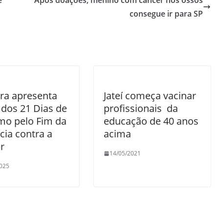
e
Após doações, menino com câncer nos ossos
consegue ir para SP
tra apresenta
Jateí começa vacinar
 dos 21 Dias de
profissionais da
smo pelo Fim da
educação de 40 anos
cia contra a
acima
r
14/05/2021
025