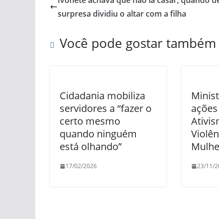
Ivonete achava que não ia casar, quando d
surpresa dividiu o altar com a filha
Você pode gostar também
Cidadania mobiliza
Minis
servidores a “fazer o
ações
certo mesmo
Ativi
quando ninguém
Violên
está olhando”
Mulhe
17/02/2026
23/11/2