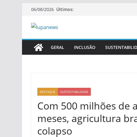
Pular
Últimos:
06/08/2026
para
o
conteúdo
GERAL
INCLUSÃO
SUSTENTABILI
DESTAQUE
SUSTENTABILIDADE
Com 500 milhões de a
meses, agricultura br
colapso