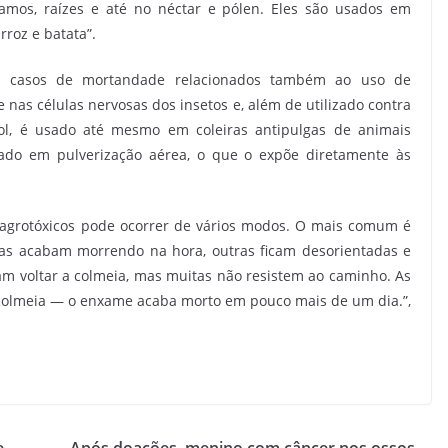
ramos, raízes e até no néctar e pólen. Eles são usados em
rroz e batata”.
 há casos de mortandade relacionados também ao uso de
e nas células nervosas dos insetos e, além de utilizado contra
ol, é usado até mesmo em coleiras antipulgas de animais
cado em pulverização aérea, o que o expõe diretamente às
 agrotóxicos pode ocorrer de vários modos. O mais comum é
tas acabam morrendo na hora, outras ficam desorientadas e
am voltar a colmeia, mas muitas não resistem ao caminho. As
colmeia — o enxame acaba morto em pouco mais de um dia.”,