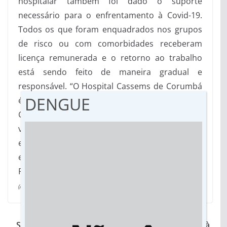
hospitalar também foi dado o suporte
necessário para o enfrentamento à Covid-19.
Todos os que foram enquadrados nos grupos
de risco ou com comorbidades receberam
licença remunerada e o retorno ao trabalho
está sendo feito de maneira gradual e
responsável. “O Hospital Cassems de Corumbá
DENGUE
é a mais nova unidade hospitalar da rede
Cassems e, embora tenha apenas dois anos de
vida, mostrou-se suficientemente maduro para
enfrentar a pandemia com muita competência
e profissionalismo de suas equipes”, avalia
Ricardo Ayache, presidente da Cassems.
(Assessoria)
Secretário de Saúde diz que Jateí não está imune à