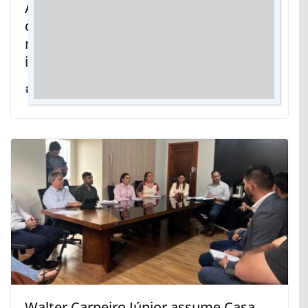
Ações preventivas marcam atuação
dos bombeiros em biomas de MS com
monitoramento e combate a
incêndios florestais
02/05/2024
Walter Carneiro Júnior assume Casa