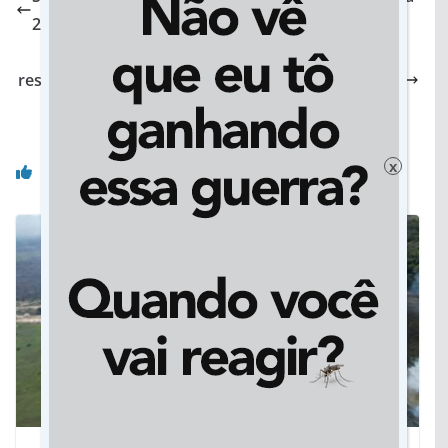
2º onda e pede atenção total contra vírus
Reeleito em Jateí, Eraldo cita obras, ações e
resgate da história: “Fechando a gestão com chave
de ouro”
Você pode gostar também
x