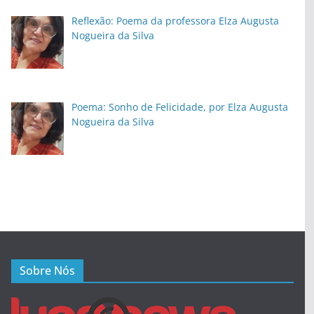
Reflexão: Poema da professora Elza Augusta
Nogueira da Silva
Poema: Sonho de Felicidade, por Elza Augusta
Nogueira da Silva
Sobre Nós