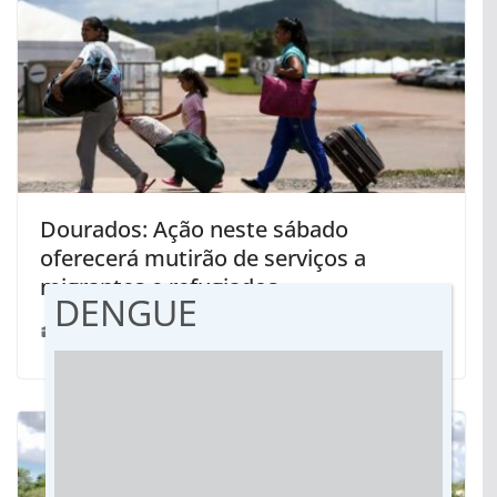
Dourados: Ação neste sábado
oferecerá mutirão de serviços a
migrantes e refugiados
DENGUE
17/06/2025