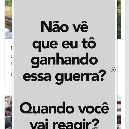
Dourados: Prefeitura faz mapeamento
das potencialidades para o turismo
rural
x
20/03/2025