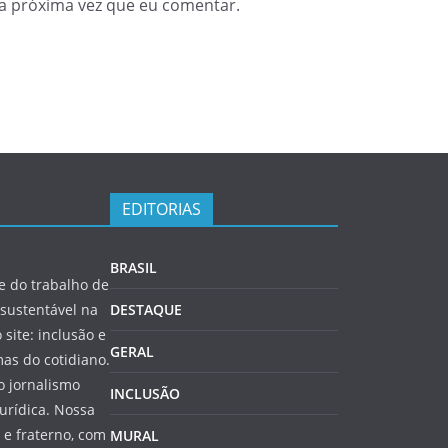
a próxima vez que eu comentar.
EDITORIAS
BRASIL
 do trabalho de
sustentável na
DESTAQUE
 site: inclusão e
GERAL
as do cotidiano.
o jornalismo
INCLUSÃO
jurídica. Nossa
e fraterno, com
MURAL