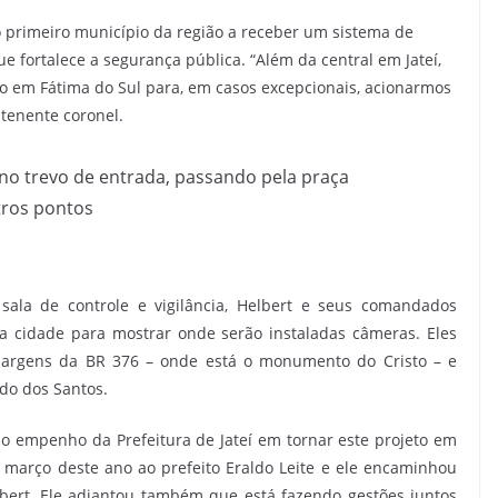
 primeiro município da região a receber um sistema de
 fortalece a segurança pública. “Além da central em Jateí,
em Fátima do Sul para, em casos excepcionais, acionarmos
o tenente coronel.
 no trevo de entrada, passando pela praça
tros pontos
sala de controle e vigilância, Helbert e seus comandados
a cidade para mostrar onde serão instaladas câmeras. Eles
margens da BR 376 – onde está o monumento do Cristo – e
do dos Santos.
 empenho da Prefeitura de Jateí em tornar este projeto em
março deste ano ao prefeito Eraldo Leite e ele encaminhou
bert. Ele adiantou também que está fazendo gestões juntos