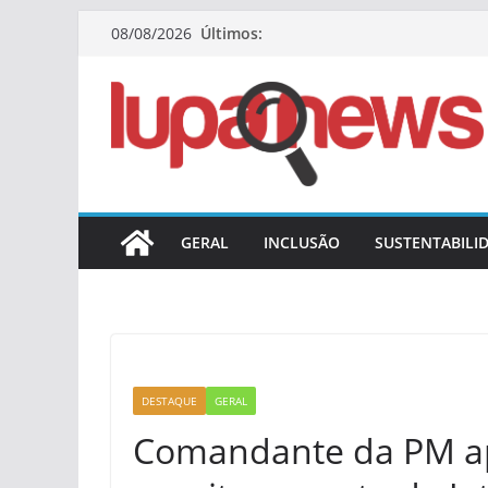
Pular
Últimos:
08/08/2026
para
o
conteúdo
GERAL
INCLUSÃO
SUSTENTABILI
DESTAQUE
GERAL
Comandante da PM ap