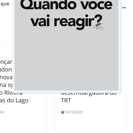
 que
Barreiras sanitárias atingem um milhão de
pessoas abordadas em MS
nçamento dia
Juíza Adenir
ndonópolis
Carruesco, de
nova e
Rondonópolis, toma
na opção de
posse como
o Riviera
desembargadora do
s do Lago
TRT
24
15/12/2021