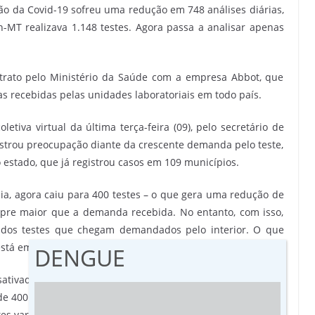
o da Covid-19 sofreu uma redução em 748 análises diárias,
MT realizava 1.148 testes. Agora passa a analisar apenas
trato pelo Ministério da Saúde com a empresa Abbot, que
 recebidas pelas unidades laboratoriais em todo país.
etiva virtual da última terça-feira (09), pelo secretário de
strou preocupação diante da crescente demanda pelo teste,
estado, que já registrou casos em 109 municípios.
ia, agora caiu para 400 testes – o que gera uma redução de
pre maior que a demanda recebida. No entanto, com isso,
 dos testes que chegam demandados pelo interior. O que
tá em até cinco dias”, pontou o gestor.
DENGUE
sativado pela empresa detentora da patente de utilização, o
e 400 amostras por dia. Ainda de acordo com o Laboratório,
s varia de 24 horas a cinco dias.