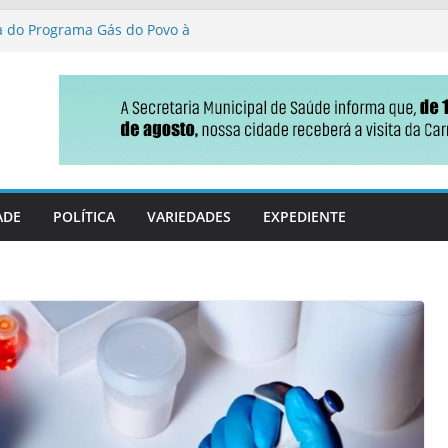
ga do Programa Gás do Povo à
de Jateí destaca gestão
ção parlamentar no projeto
s fiscais em MS
nça no Ideb e ganha fôlego
 reforma tributária que
do
ADE
POLÍTICA
VARIEDADES
EXPEDIENTE