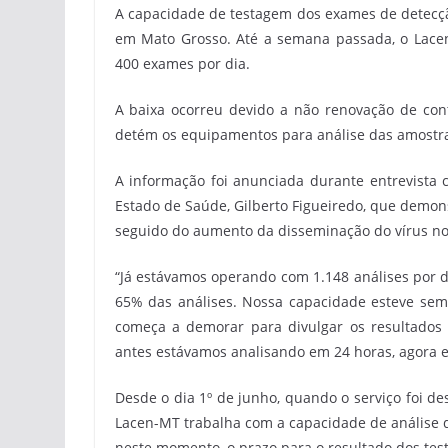
A capacidade de testagem dos exames de detecçã
em Mato Grosso. Até a semana passada, o Lacen-
400 exames por dia.
A baixa ocorreu devido a não renovação de con
detém os equipamentos para análise das amostras
A informação foi anunciada durante entrevista col
Estado de Saúde, Gilberto Figueiredo, que demon
seguido do aumento da disseminação do vírus no 
“Já estávamos operando com 1.148 análises por d
65% das análises. Nossa capacidade esteve sem
começa a demorar para divulgar os resultados
antes estávamos analisando em 24 horas, agora es
Desde o dia 1º de junho, quando o serviço foi de
Lacen-MT trabalha com a capacidade de análise d
neste momento, o prazo para o resultado dos teste