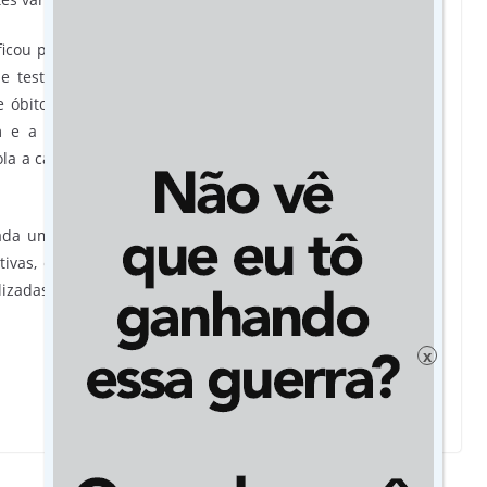
icou prejudicada; ela saiu do automatizado para o manual.
stes, tivemos que criar critérios para priorizar essas
 óbitos para termos um resultado rápido. No entanto, os
 e a demanda de assintomáticos, que está grande, fica
a a capacidade do Lacen”, enfatiza o secretário adjunto de
ada uma frente de trabalho para resgatar a capacidade de
ativas, está a aquisição de equipamento com o objetivo de
alizadas manualmente, a capacidade de dobrar turno, e a
x