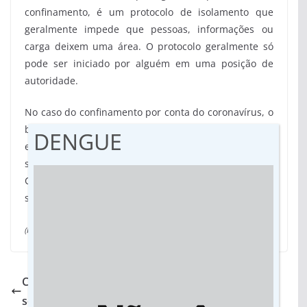
confinamento, é um protocolo de isolamento que
geralmente impede que pessoas, informações ou
carga deixem uma área. O protocolo geralmente só
pode ser iniciado por alguém em uma posição de
autoridade.
No caso do confinamento por conta do coronavírus, o
bloqueio é para evitar que as pessoas circulem e
DENGUE
espalhem o vírus no ambiente de contato externo,
seja com outras pessoas ou em objetos já infectados.
Como é invisível e até assintomático em muitos caos,
sua propagação é de fácil contágio.
(Redação com midianews)
Caixa dos Servidores de MS realiza ação de
solidariedade