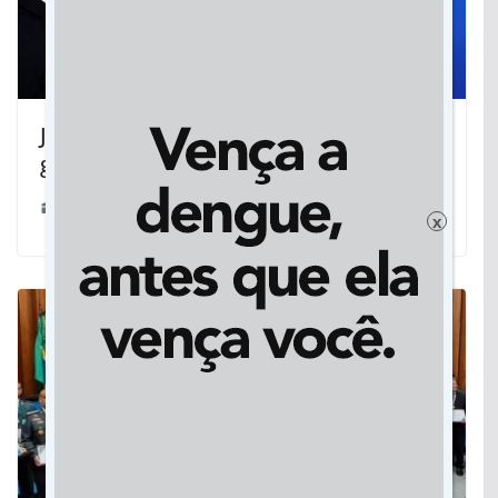
Justiça suspende campanha do
governo contra isolamento social
28/03/2020
x