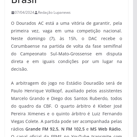
07/04/2024
Redação Lupanews
O Dourados AC está a uma vitória de garantir, pela
primeira vez, vaga em uma competição nacional.
Neste domingo (7), às 15h, o DAC recebe o
Corumbaense na partida de volta da fase semifinal
do Campeonato Sul-Mato-Grossense em disputa
direta e em iguais condições por um lugar na
decisão.
A arbitragem do jogo no Estádio Douradão será de
Paulo Henrique Vollkopf, auxiliado pelos assistentes
Marcelo Grando e Diego dos Santos Ruberdo, todos
do quadro da CBF. O quarto árbitro é Kleber José
Pereira Ximenes e o quinto árbitro é Luiz Fernando
Viegas Colete. A partida pode ser acompanhada pelas
rádios
Grande FM 92,5
,
N FM 102,5
e
MS Web Rádio
.
O canal oficial da FFMS no YouTube transmite com