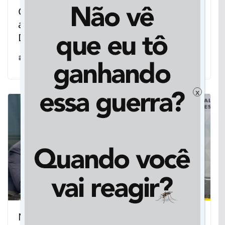
Com vagas de emprego, Prefeitura
amplia projeto de serviços em
Dourados
17/12/2023
x
Na ANTT, governador de MS busca