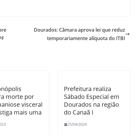
bre
Dourados: Câmara aprova lei que reduz
PF
temporariamente alíquota do ITBI
nópolis
Prefeitura realiza
ra morte por
Sábado Especial em
aniose visceral
Dourados na região
estiga mais uma
do Canaã I
023
25/04/2024