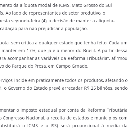
mento da alíquota modal de ICMS, Mato Grosso do Sul
s. Ao lado de representantes do setor produtivo, o
sta segunda-feira (4), a decisão de manter a alíquota-
ecadação para não prejudicar a população.
quota, sem crítica a qualquer estado que tenha feito. Cada um
 manter em 17%, que já é a menor do Brasil. A partir dessa
ra acompanhar as variáveis da Reforma Tributária”, afirmou
tivo do Parque do Prosa, em Campo Grnade.
rviços incide em praticamente todos os produtos, afetando o
24, o Governo do Estado prevê arrecadar R$ 25 bilhões, sendo
entar o imposto estadual por conta da Reforma Tributária
 Congresso Nacional, a receita de estados e municípios com
ubstituirá o ICMS e o ISS) será proporcional à média da