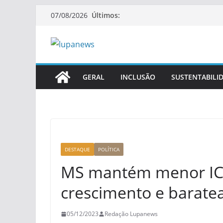
Pular
Últimos:
07/08/2026
para
o
conteúdo
GERAL
INCLUSÃO
SUSTENTABILI
DESTAQUE
POLÍTICA
MS mantém menor ICM
crescimento e barate
05/12/2023
Redação Lupanews