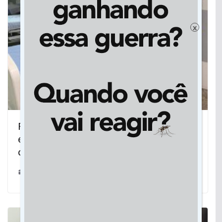
x
Rondonópolis se prepara para o
enfrentamento do ápice da
contaminação do Coronavírus
31/03/2020