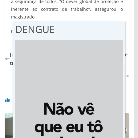
a segurança de todos. “O dever global de proteção é
inerente ao contrato de trabalho”, assegurou o
magistrado.
DENGUE
(Fonte: Ascom TRT/MS)
Justiça do Trabalho de MS ajuda na reabilitação de
trabalhadores
Em Juscimeira, aniversário vira evento de
solidariedade
Você pode gostar também