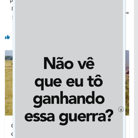
pessoas contra a gripe Influenza
Dourados: UPA recebe mais de 2 mil pacientes e
Seleta atende mais de 1000 pessoas no feriadão
Você pode gostar também
x
Governo de MS moderniza controle de
queimadas e fortalece prevenção a