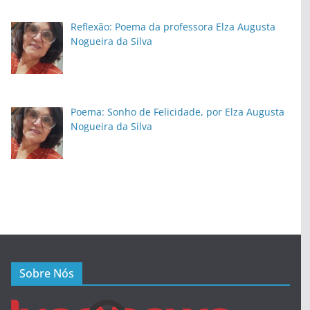
Reflexão: Poema da professora Elza Augusta
Nogueira da Silva
Poema: Sonho de Felicidade, por Elza Augusta
Nogueira da Silva
Sobre Nós