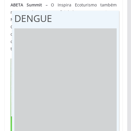
ABETA Summit –
O Inspira Ecoturismo também
marcou o lançamento oficial do ABETA Summit em
DENGUE
Mato Grosso do Sul. O evento será realizado em
Campo Grande, de 25 a 28 de novembro de 2026,
com apoio da FundturMS, consolidando o estado no
calendário nacional dos grandes encontros do
turismo de natureza e aventura.