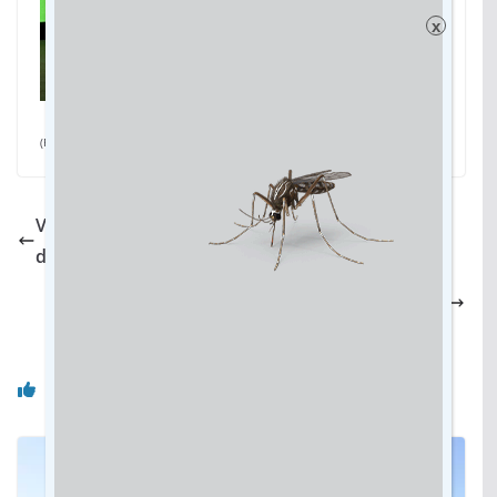
x
(Por Débora Bordin, da assessoria)
Veículo com irregularidades em MS pode ter
documento bloqueado até regularização
Conscientização sobre o lúpus: Doença invisível
atinge principalmente mulheres
Você pode gostar também