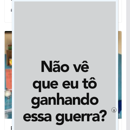
04/06/2025
x
Em tempos de intolerância, o jeito é