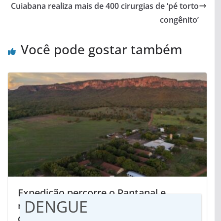
Cuiabana realiza mais de 400 cirurgias de ‘pé torto
congênito’
Você pode gostar também
Expedição percorre o Pantanal e
DENGUE
reforça ações sustentáveis e
desenvolvimento regional