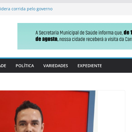
lidera corrida pelo governo
 Vicentina emite
 uma só vez
destaca conquista na
ção básica
m bingo e comidas típicas
ão sobre o uso correto da
ADE
POLÍTICA
VARIEDADES
EXPEDIENTE