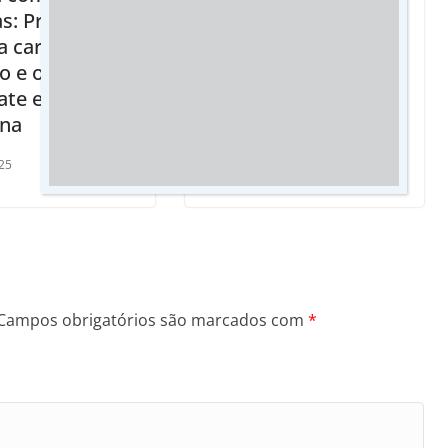
s: Prefeitura
Assembléia lamenta
a carinho,
e MS perde deputado
o e ovos de
da luta pela
ate em
igualdade
ina
17/03/2023
25
Campos obrigatórios são marcados com
*