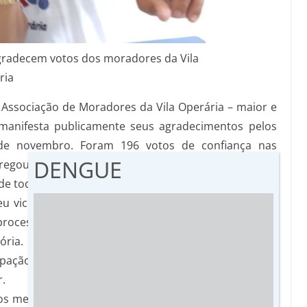
 agradecem votos dos moradores da Vila
ria
 Associação de Moradores da Vila Operária – maior e
manifesta publicamente seus agradecimentos pelos
5 de novembro. Foram 196 votos de confiança nas
DENGUE
regou a participação comunitária como instrumento
de toda a região.
seu vice Fábio Lima e demais integrantes da Chapa 2
rocesso fez com que a Vila Operária tivesse a mais
ória. Apesar de não ter vencido o pleito, a Chapa 2
icipação dos moradores, principalmente àqueles que
.
aos meios de comunicação que abriram espaço para a