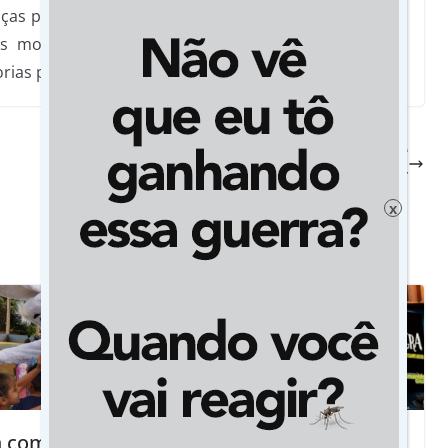
ças políticas e comunitárias que apoiaram a idéia do
os moradores da gloriosa Vila Operária, motivo de
rias para o bairro.
Operação contra crimes ambientais prende
cinco empresários em MT
x
 com as
Morte do Amarildo: