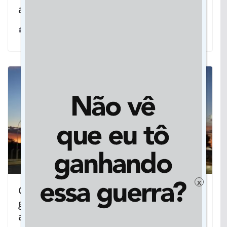
ao embaixador da Áustria no Brasil
20/03/2025
x
Com apoio do Estado, Capital recebeu
grandes investimentos para melhorar
a vida do campo-grandense