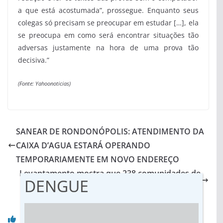
a que está acostumada”, prossegue. Enquanto seus
colegas só precisam se preocupar em estudar […], ela
se preocupa em como será encontrar situações tão
adversas justamente na hora de uma prova tão
decisiva.”
(Fonte: Yahoonoticias)
SANEAR DE RONDONÓPOLIS: ATENDIMENTO DA
CAIXA D’AGUA ESTARÁ OPERANDO
TEMPORARIAMENTE EM NOVO ENDEREÇO
Levantamento mostra que 238 comunidades de
DENGUE
povos tradicionais vivem em Mato Grosso
Você pode gostar também