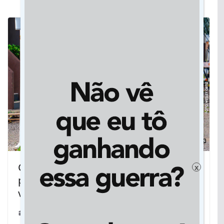
Com a ajuda do filho, homem que
x
perdeu perna dá a volta por cima e
volta aos campos
18/10/2018