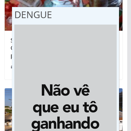
DENGUE
Sabor do mato, grupo faz frutos do
Cerrado virarem pães, licor e até
paçoca
16/01/2020