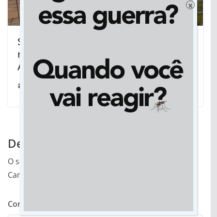
x
Sanear realiza obras de melhoria na
rede de abastecimento na região do
Aeroporto, em Rondonópolis
26/05/2020
Deixe um comentário
O seu endereço de e-mail não será publicado.
Campos obrigatórios são marcados com
*
Comentário
*