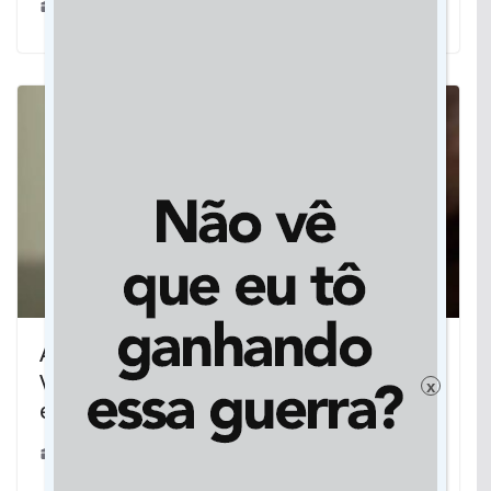
27/01/2020
Atenção à saúde local e regional:
Vicentina recebe senador Nelsinho,
x
entrega veículo e ativa telemedicina
21/12/2025