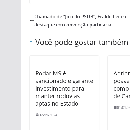
Chamado de “Jóia do PSDB”, Eraldo Leite é
destaque em convenção partidária
Você pode gostar também
Rodar MS é
Adria
sancionado e garante
posse 
investimento para
como p
manter rodovias
de Ca
aptas no Estado
01/01/2
07/11/2024