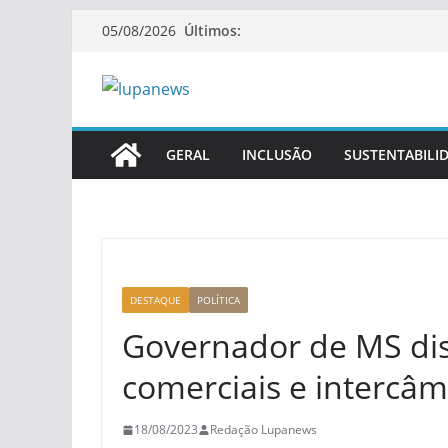
Pular
Últimos:
05/08/2026
para
o
conteúdo
GERAL
INCLUSÃO
SUSTENTABILI
DESTAQUE
POLÍTICA
Governador de MS dis
comerciais e intercâ
18/08/2023
Redação Lupanews