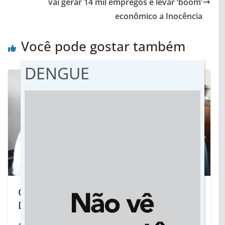
vai gerar 14 mil empregos e levar ‘boom’
econômico a Inocência
Você pode gostar também
DENGUE
Condições de trabalho da Agecold em
Dourados preocupam vereador Laudir