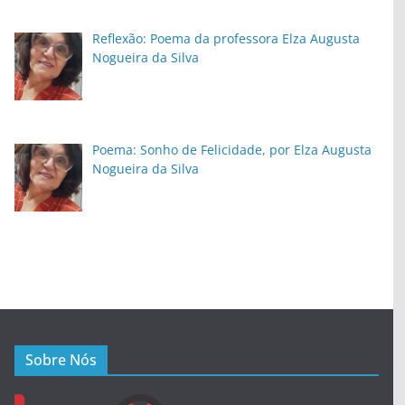
Reflexão: Poema da professora Elza Augusta
Nogueira da Silva
Poema: Sonho de Felicidade, por Elza Augusta
Nogueira da Silva
Sobre Nós