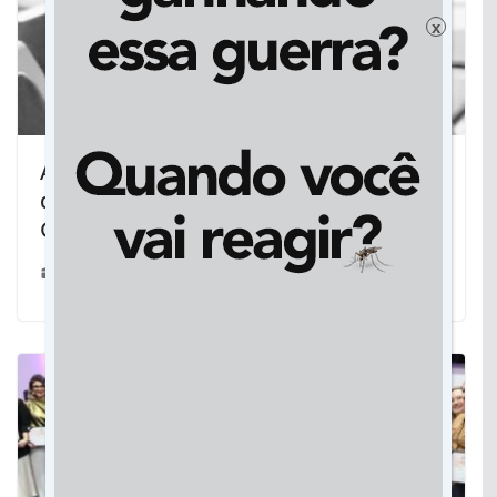
x
Aulas de graça para crianças, numa
das melhores escolas de dança Mato
Grosso
21/03/2022