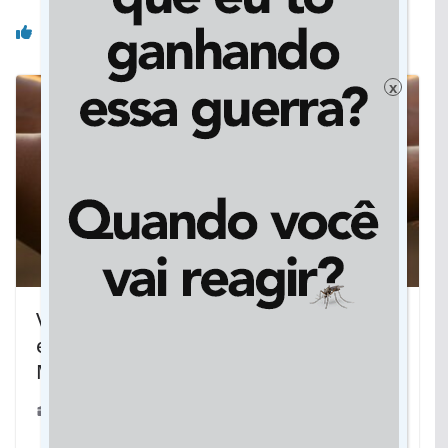
Você pode gostar também
x
Vicentina promove palestras nas
escolas para celebrar a Semana do
Meio Ambiente
04/06/2025