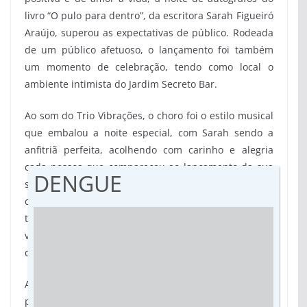
livro “O pulo para dentro”, da escritora Sarah Figueiró
Araújo, superou as expectativas de público. Rodeada
de um público afetuoso, o lançamento foi também
um momento de celebração, tendo como local o
ambiente intimista do Jardim Secreto Bar.
Ao som do Trio Vibrações, o choro foi o estilo musical
que embalou a noite especial, com Sarah sendo a
anfitriã perfeita, acolhendo com carinho e alegria
cada pessoa que compareceu ao lançamento da sua
DENGUE
sexta obra literária. “O pulo para dentro” é um relato
corajoso da autora sobre sua existência, sendo que o
título sintetiza sua decisão de enfrentar a vida e
valorizar a si própria, depois de vencer um processo
de depressão e de pensamento suicida.
Ao agradecer a presença do público, Sarah dedicou
palavras de carinho e amor à sua família,