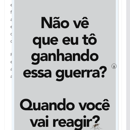
emocionando os pais Ricardo e Rita, demais
familiares, amigas e amigos presentes. Entre
aplausos e abraços afetuosos, a escritora pode
enxergar e sentir que é especial e inspira uma legião
de pessoas e quanto foi importante foi sua decisão
de continuar vida e seus desafios.
Para saber mais da história desta jovem inspiradora
e sua decisão de abraçar a vida e não fugir dela, é só
x
acessar
aqui
e encomendar o livro, que pode ser
adquirido nos formato físico e também digital.