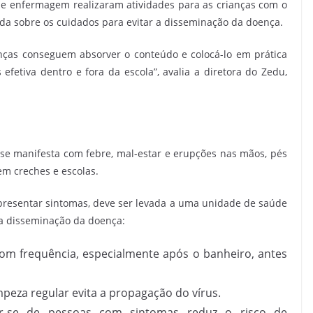
e enfermagem realizaram atividades para as crianças com o
tida sobre os cuidados para evitar a disseminação da doença.
anças conseguem absorver o conteúdo e colocá-lo em prática
efetiva dentro e fora da escola”, avalia a diretora do Zedu,
se manifesta com febre, mal-estar e erupções nas mãos, pés
em creches e escolas.
 apresentar sintomas, deve ser levada a uma unidade de saúde
 a disseminação da doença:
com frequência, especialmente após o banheiro, antes
mpeza regular evita a propagação do vírus.
ar-se de pessoas com sintomas reduz o risco de