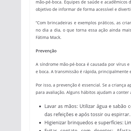
mão-pé-boca. Equipes de saúde e acadêmicos d
objetivo de informar de forma acessível e diver
“Com brincadeiras e exemplos práticos, as cri
no dia a dia, o que torna essa ação ainda mais 
Fátima Mack.
Prevenção
A síndrome mão-pé-boca é causada por vírus e 
e boca. A transmissão é rápida, principalmente 
Por isso, a prevenção é essencial. Se a criança
para avaliação. Alguns hábitos ajudam a conter
Lavar as mãos: Utilizar água e sabão 
das refeições e após tossir ou espirrar.
Higienizar brinquedos e superfícies: Li
Evitar contato com doentes: Afast