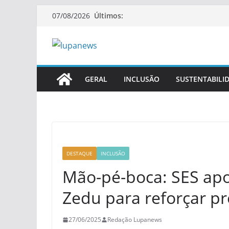
Pular
Últimos:
07/08/2026
para
o
conteúdo
GERAL
INCLUSÃO
SUSTENTABILI
DESTAQUE
INCLUSÃO
Mão-pé-boca: SES apo
Zedu para reforçar pr
27/06/2025
Redação Lupanews