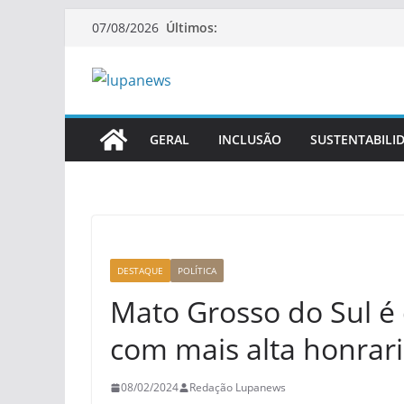
Pular
Últimos:
07/08/2026
para
o
conteúdo
GERAL
INCLUSÃO
SUSTENTABILI
DESTAQUE
POLÍTICA
Mato Grosso do Sul é
com mais alta honrar
08/02/2024
Redação Lupanews