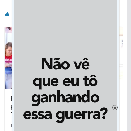
Você pode gostar também
Ricardo Ayache é reconduzido
presidente da Cassems com mais de
x
13 mil votos
03/03/2023