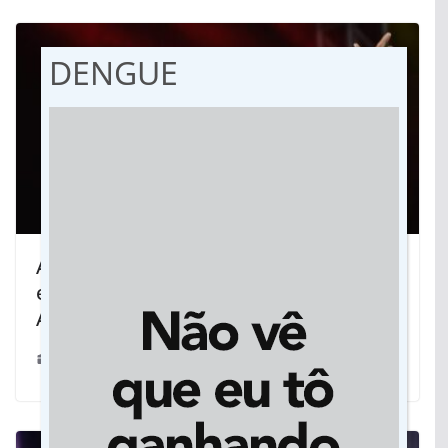
DENGUE
Atrações regionais estarão presentes
em shows gratuitos na Semana do
Artesão 2024
18/03/2024