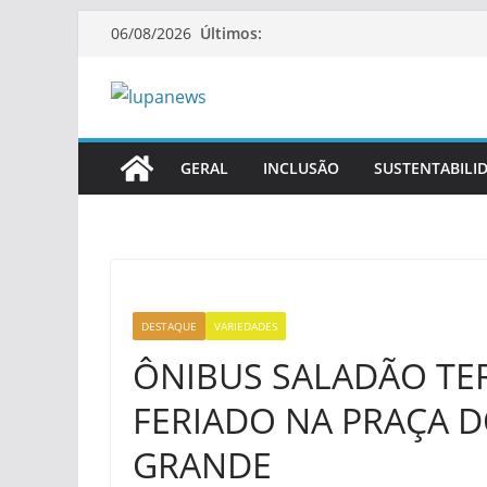
Pular
Últimos:
06/08/2026
para
o
conteúdo
GERAL
INCLUSÃO
SUSTENTABILI
DESTAQUE
VARIEDADES
ÔNIBUS SALADÃO TE
FERIADO NA PRAÇA D
GRANDE