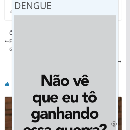
DENGUE
(Por Waldemar Russo)
ÔNIBUS SALADÃO TERÁ VENDAS DURANTE O
FERIADO NA PRAÇA DO PEIXE, EM CAMPO
GRANDE
Em Rondonópolis, Vila Operária elege nova
direção neste dia 15
Você pode gostar também
x