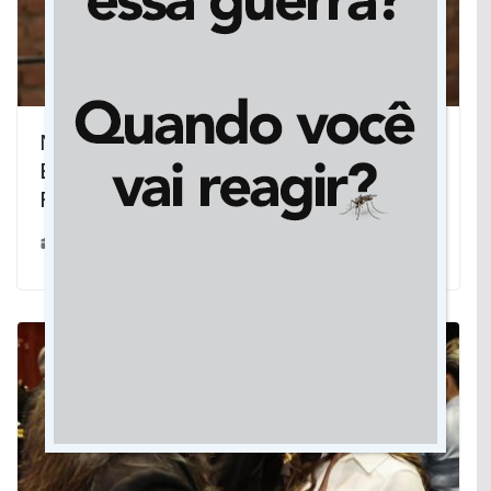
Na Suíça, brasileiro é eleito
Empreendedor Social do Ano pela
Fundação Schwab em Davos
22/01/2025