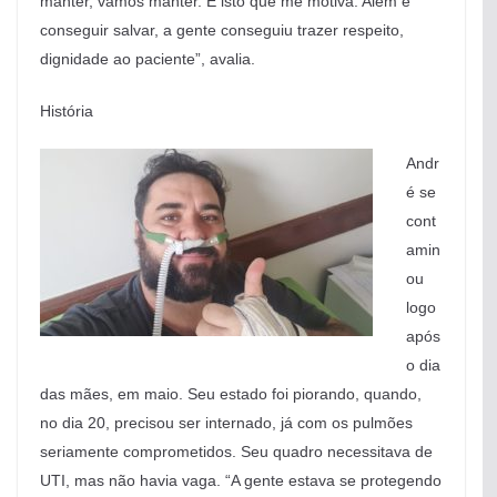
manter, vamos manter. É isto que me motiva. Além e
conseguir salvar, a gente conseguiu trazer respeito,
dignidade ao paciente”, avalia.
História
Andr
é se
cont
amin
ou
logo
após
o dia
das mães, em maio. Seu estado foi piorando, quando,
no dia 20, precisou ser internado, já com os pulmões
seriamente comprometidos. Seu quadro necessitava de
UTI, mas não havia vaga. “A gente estava se protegendo