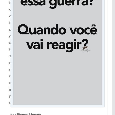
fisioterapia. Eu atribuo três grandes frentes. Primeiro,
cuidar do vírus, segundo a cabeça, trabalhar a questão
da ansiedade e terceiro é a fisioterapia. Tive alta da
fisioterapia 45 dias depois de sair do hospital. Neste
período fiquei fazendo fisio. Não só a respiratória. A
gente sai do hospital muito debilitado, musculatura
atrofiada. Tive dificuldade de segurar meu filho. Não
tinha força, tinha que tomar banho sentado, na primeira
semana principalmente. Isso porque eu tenho recurso,
mas quem precisa da força física para trabalhar? É
muito complicado. As pessoas não tem ideia do que é a
recuperação depois dessa doença. O projeto me tirou
coisas ruins da cabeça. Então eu não dei brecha para
início de depressão ou ansiedade. Estamos analisando a
possibilidade de oferecer ajuda também para o paciente
tenha uma recuperação plena”, analisa.
por Bianca Martins