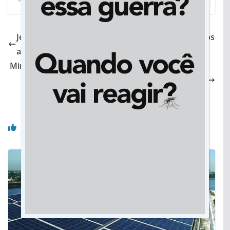
Jean Wyllys desiste de mandato e deixa Brasil após
ameaças
Minas Gerais: Bombeiros afirmam que há cerca de
200 desaparecidos em Brumadinho, após
rompimento de barragem
Você pode gostar também