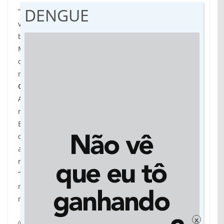
DENGUE
“Logo, diante da irregularidade na arrecadação dos
valores utilizados para quitação de gastos eleitorais,
bem ainda diante das constatações apontadas pelo
Ministério Público, aqui agregadas como razão de
decidir, a reprovação das contas também por este
motivo é medida de rigor”, escreveu o magistrado.
Outro Lado
A defesa da senadora diplomada afirmou que irá
recorrer da decisão do Tribunal Regional
Eleitoral. Conforme o advogado Diogo Sachs, todas as
contas de pré-campanha e campanha foram
analisadas pelo TRE e comprovada a licitude dos
recursos, excluindo a prática de caixa 2.
“A defesa irá comprovar no recurso que o valor gasto
não ultrapassou o limite permitido, que é de R$ 3
milhões”, afirmou Sachs.
x
(Por Camila Ribeiro, do Midianews)