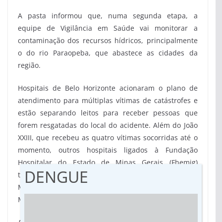
A pasta informou que, numa segunda etapa, a
equipe de Vigilância em Saúde vai monitorar a
contaminação dos recursos hídricos, principalmente
o do rio Paraopeba, que abastece as cidades da
região.
Hospitais de Belo Horizonte acionaram o plano de
atendimento para múltiplas vítimas de catástrofes e
estão separando leitos para receber pessoas que
forem resgatadas do local do acidente. Além do João
XXIII, que recebeu as quatro vítimas socorridas até o
momento, outros hospitais ligados à Fundação
Hospitalar do Estado de Minas Gerais (Fhemig)
DENGUE
também acionaram o plano. São eles: Eduardo de
Menezes, Júlia Kubitschek, Maria Amélia Lins,
Maternidade Odete Valadares e Instituto Raul Soares.