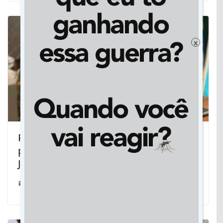
x
Prefeita Cileide é a primeira mulher a
presidir a Junta do Serviço Militar em
Jateí
05/04/2025