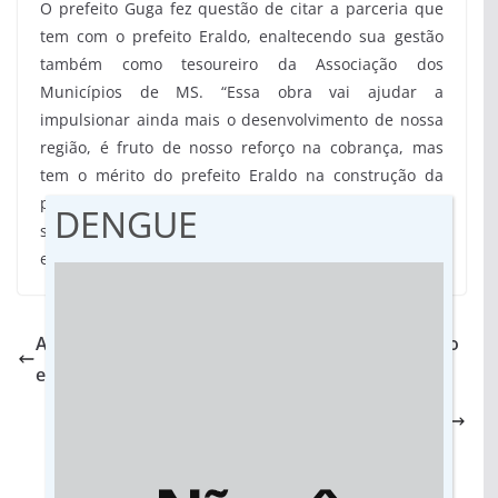
O prefeito Guga fez questão de citar a parceria que
tem com o prefeito Eraldo, enaltecendo sua gestão
também como tesoureiro da Associação dos
Municípios de MS. “Essa obra vai ajudar a
impulsionar ainda mais o desenvolvimento de nossa
região, é fruto de nosso reforço na cobrança, mas
tem o mérito do prefeito Eraldo na construção da
ponte política com o governador Reinaldo e o então
DENGUE
secretário de Infraestrutura, Eduardo Riedel”,
enfatiza Guga.
Assembléia de MS aprova proibição de nepotismo
em órgãos do Estado
Tráfico de papagaios é assunto abordado com
estudantes em visitas ao Bioparque Pantanal