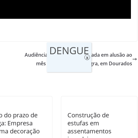
DENGUE
Audiência pública será realizada em alusão ao
x
mês da Consciência Negra, em Dourados
o do prazo de
Construção de
ga: Empresa
estufas em
rma decoração
assentamentos