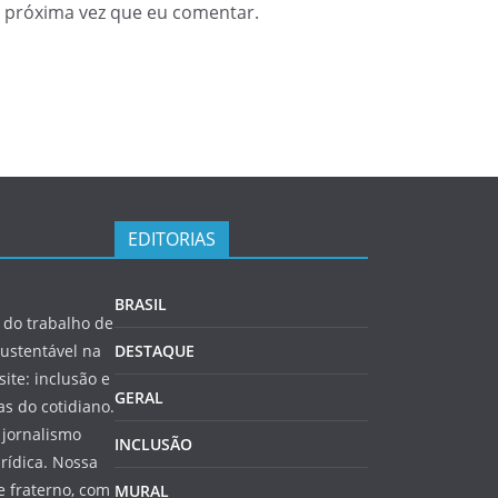
 próxima vez que eu comentar.
EDITORIAS
BRASIL
do trabalho de
ustentável na
DESTAQUE
site: inclusão e
GERAL
s do cotidiano.
 jornalismo
INCLUSÃO
rídica. Nossa
 fraterno, com
MURAL