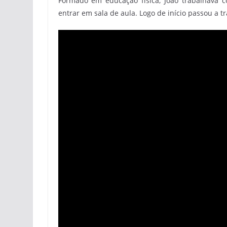
Formado em educação física, João trabalhava c
entrar em sala de aula. Logo de início passou a 