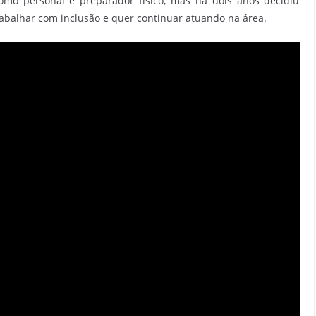
omo personal e preparador físico, mas há dois anos decidiu
trabalhar com inclusão e quer continuar atuando na área.