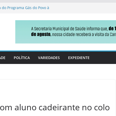
ga do Programa Gás do Povo à
de Jateí destaca gestão
ção parlamentar no projeto
s fiscais em MS
nça no Ideb e ganha fôlego
 reforma tributária que
do
ADE
POLÍTICA
VARIEDADES
EXPEDIENTE
com aluno cadeirante no colo