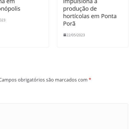
ina em
impulsiona a
nópolis
produção de
hortícolas em Ponta
023
Porã
22/05/2023
Campos obrigatórios são marcados com
*