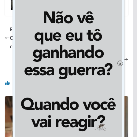
Em Vicentina, negativação de servidores faz
Câmara reagir em relação a empréstimos
consignados
Dourados fará ‘Dia D’ para vacinar contra
influenza e foco são idosos e crianças
x
Você pode gostar também