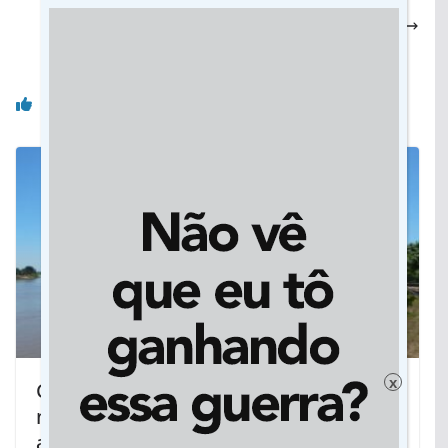
SES reforça importância da Saúde Única na
formação de novos profissionais
Você pode gostar também
x
Chuvas acima da média recuperam
níveis dos rios na Bacia do Paraguai,
aponta monitoramento do Imasul